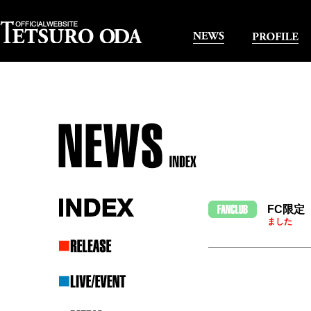
FC限定『
ました
8月28日
で、新た
受付期間：8