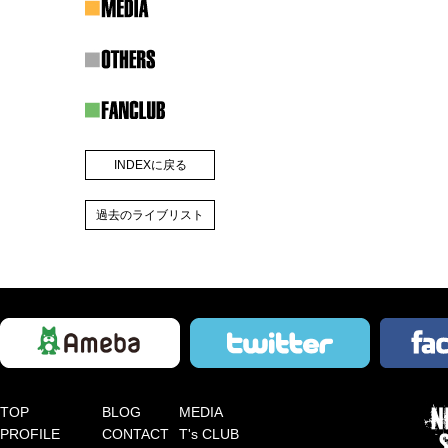
※T’s 
い。
※１会員
せん）
また、す
席数に限
※2回公
す。
INDEXに戻る
※先着受
※入金完
ト
過去のライブリスト
お願いい
※チケッ
＜公演詳
【開催日】
【会場】TO
【開場／開演】
【ご来場
TOP
BLOG
MEDIA
●開場前
PROFILE
CONTACT
T's CLUB