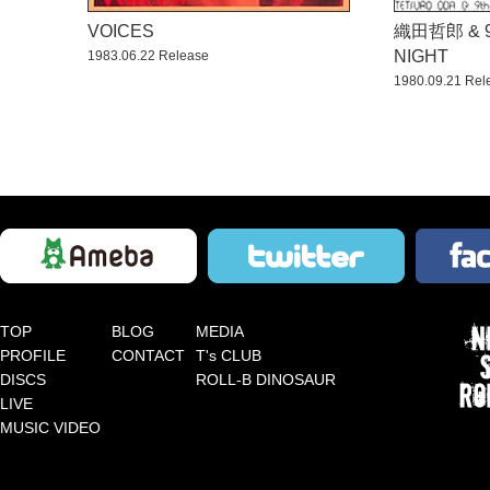
VOICES
織田哲郎 & 9
NIGHT
1983.06.22 Release
1980.09.21 Rel
TOP
BLOG
MEDIA
PROFILE
CONTACT
T's CLUB
DISCS
ROLL-B DINOSAUR
LIVE
MUSIC VIDEO