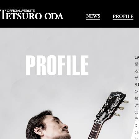
1
翌
る
ザ
B
ン
枚
グ
に
ラ
D
け