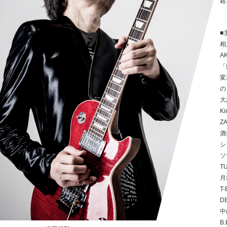
超
■
相
A
「
変
の
大
K
Z
酒
シ
ソ
T
月
T
D
中
B