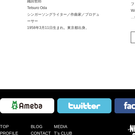
織田哲郎
フ
Tetsuro Oda
W
シンガーソングライター／作曲家／プロデュ
…
ーサー
1958年3月11日生まれ。東京都出身。
全ての楽曲リスト
TOP
BLOG
MEDIA
PROFILE
CONTACT
T's CLUB