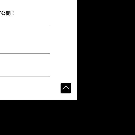
MV公開！
EART」のストーリー性溢
AKURO YOSHIDA』
ity(TOKYO)