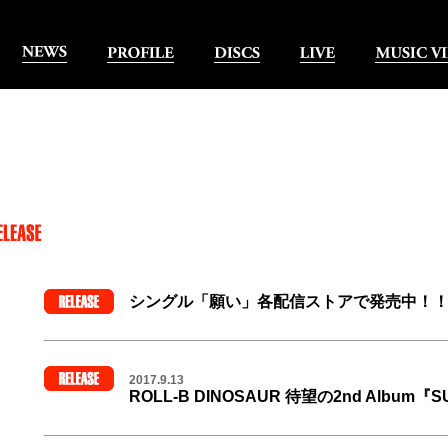
シングル「願い」各配信ストアで発売中！
●これまでライブでしか披露されなかった楽曲「願
●NHKラジオ『深夜便のうた』として2023年12月1
エアされました。
2017.9.13
ROLL-B DINOSAUR 待望の2nd Album『
配信ストア一覧は
コチラ
から
『SUE』