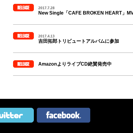
KICS-3524/ KING RECORDS
定価3,000円（税抜き）
2017.7.28
New Single「CAFE BROKEN HEART」
心に沁みる大人のバラード曲「CAFE BROKEN H
れるMusic VideoをYouTubeでフル尺配信！
2017.4.13
吉田拓郎トリビュートアルバムに参加
『今日までそして明日からも、吉田拓郎 tribute to T
2017年6月7日発売／UNIVERSAL MUSIC JAPAN
2,800円 全12曲
AmazonよりライブCD絶賛発売中
織田哲郎初のライブCD盤【2枚組完全収録】
＜参加アーティスト＞
公演日(収録日)：2016年11月22日(火)@Zepp DiverC
1.奥田民生「今日までそして明日から」
ご購入はAmazonストアへ
2.chay「結婚しようよ」
★まとめ買いで5%OFF対象
3.Mrs. GREEN APPLE「流星」
4.寺岡呼人feat.竹原ピストル「落陽」
5.鬼束ちひろ「夏休み」
6.一青 窈「メランコリー」
7.井上陽水「リンゴ」 ※既発音源
8.髙橋真梨子「旅の宿」※既発音源