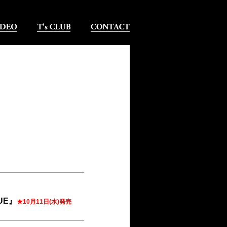
！
い」が待望のリリース。
日〜2024年1月31日にオン
SUE』
★10月11日(水)発売