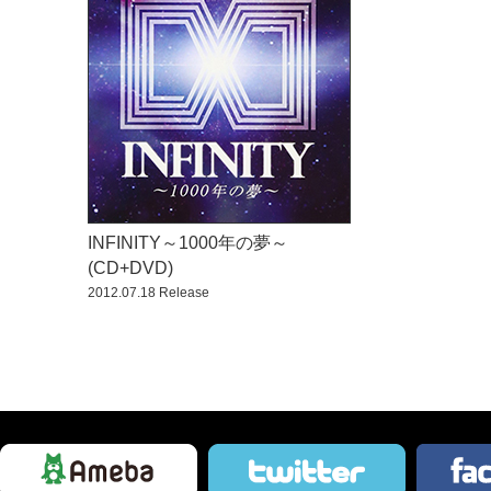
INFINITY～1000年の夢～
(CD+DVD)
2012.07.18 Release